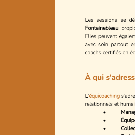
Les sessions se dé
Fontainebleau
, propi
Elles peuvent égalem
avec soin partout e
coachs certifiés en 
À qui s’adress
L’
équicoaching
s’adr
relationnels et humai
            •          
Mana
            •          
Équip
            •          
Collec