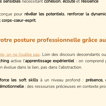
ts sensibles
 nécessitant 
cohésion
, 
écoute
 et 
résilience
conçue pour 
révéler les potentiels
, 
renforcer la dynamiq
t corps-cœur-esprit
.
otre posture professionnelle grâce au
èle, on ne l’oublie pas
. Loin des discours descendants ou
ching
 active l’
apprentissage expérientiel
 : on comprend p
n évolue dans le lien, pas dans l’abstraction.
force les soft skills
 à un niveau profond : 
présence, é
 émotionnelle
 ; des ressources précieuses en contexte pro