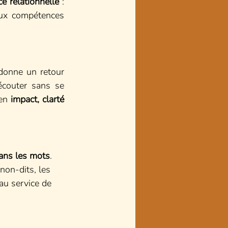
ce relationnelle
 : 
ux compétences 
 donne un retour 
écouter sans se 
en 
impact, clarté 
ans les mots
. 
 non-dits, les 
 au service de 