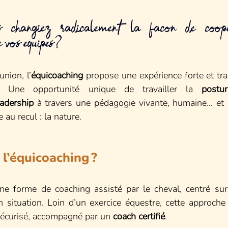
hangiez radicalement la façon de coopé
vos équipes ? 
union, l’
équicoaching
 propose une expérience forte et tra
. Une opportunité unique de travailler la 
postur
eadership
 à travers une pédagogie vivante, humaine… et d
 au recul : la nature.
e et sincère 
(H4)
 l’équicoaching ?
ne forme de coaching assisté par le cheval, centré sur
n situation. Loin d’un exercice équestre, cette approche
sécurisé, accompagné par un 
coach certifié
.