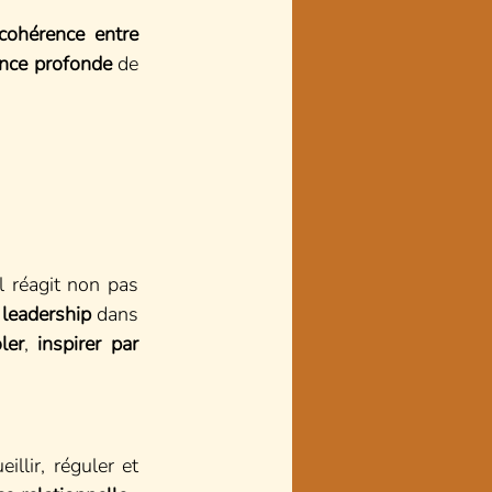
cohérence entre 
ence profonde
 de 
l réagit non pas 
n leadership
 dans 
ler
, 
inspirer par 
illir, réguler et 