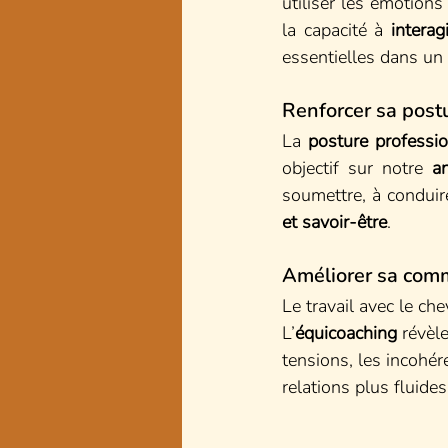
utiliser les émotions
la capacité à 
interag
essentielles dans un
Renforcer sa post
La 
posture professio
objectif sur notre 
a
soumettre, à condui
et savoir-être
.
Améliorer sa comm
Le travail avec le ch
L’
équicoaching
 révèle
tensions, les incohére
relations plus fluides