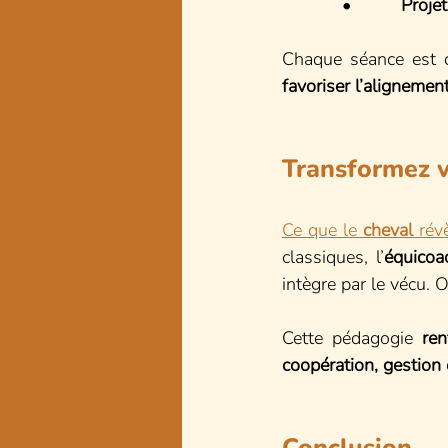
            •          
Proje
Chaque séance est 
favoriser l’alignemen
Transformez v
Ce que le 
cheval
 rév
classiques, l’
équicoa
intègre par le vécu. O
Cette pédagogie 
ren
coopération, gestion