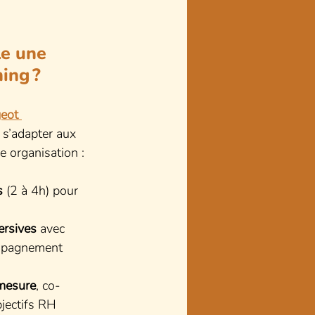
e une 
ing ?
eot 
 s’adapter aux 
e organisation :
s
 (2 à 4h) pour 
ersives
 avec 
mpagnement 
mesure
, co-
bjectifs RH