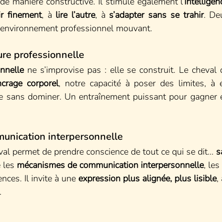
 de manière constructive. Il stimule également l’
intelligen
ir finement
, à 
lire l’autre
, à 
s’adapter sans se trahir
. De
 environnement professionnel mouvant.
ure professionnelle
nnelle
 ne s’improvise pas : elle se construit. Le cheval
ncrage corporel
, notre capacité à poser des limites, à 
re sans dominer. Un entraînement puissant pour gagner 
unication interpersonnelle
eval permet de prendre conscience de tout ce qui se dit… 
s
 les 
mécanismes de communication interpersonnelle
, les
nces. Il invite à une 
expression plus alignée, plus lisible
,
.