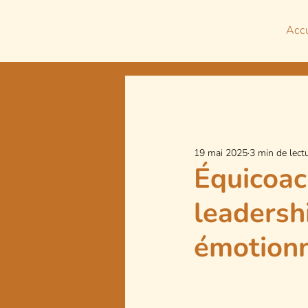
Acc
CHAMBERGEOT
ÉQUITATION
Tous mes articles
Equicoaching
19 mai 2025
3 min de lect
Équicoac
leadershi
émotionn