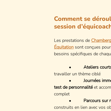
Comment se déroul
session d’équicoach
Les prestations de 
Chamberg
Équitation
 sont conçues pour
besoins spécifiques de chaqu
            •          
Ateliers court
travailler un thème ciblé
            •          
Journées imm
test de personnalité
 et acco
complet
            •          
Parcours sur 
construits en lien avec vos o