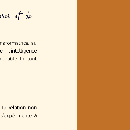
rer et de 
nsformatrice, au 
e
, l’
intelligence 
urable. Le tout 
 la 
relation non 
 s’expérimente 
à 