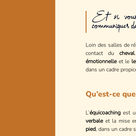
Et si vous c
communiquer de 
Loin des salles de ré
contact du 
cheval
émotionnelle
 et le 
l
dans un cadre propice
Une réponse direct
Qu’est-ce que
L’
équicoaching
 est u
verbale
 et la mise e
pied
, dans un cadre 